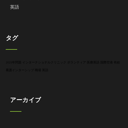
英語
タグ
2025年問題
インターナショナルクリニック
ボランティア
医療英語
国際空港
有給
看護インターシップ
職場
英語
アーカイブ